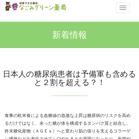
メ
ニ
ュ
ー
新着情報
日本人の糖尿病患者は予備軍も含める
と２割を超える？！
食事の欧米食による血糖値の急激な上昇は糖尿病のリスクを高め
るだけではなく、余った糖が体を構成するタンパク質と結合し、
終末糖化産物（ＡＧＥｓ）へと変わり肌の張りを支えるコラーゲ
ン繊維などを老化させてシワやたるみの原因になったり、血管や